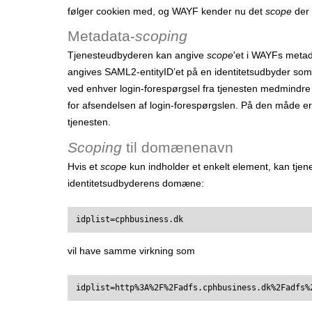
følger cookien med, og WAYF kender nu det
scope
der 
Metadata-
scoping
Tjenesteudbyderen kan angive
scope
'et i WAYFs metada
angives SAML2-entityID’et på en identitetsudbyder som
ved enhver login-forespørgsel fra tjenesten medmindre
for afsendelsen af login-forespørgslen. På den måde e
tjenesten.
Scoping
til domænenavn
Hvis et
scope
kun indholder et enkelt element, kan tjen
identitetsudbyderens domæne:
idplist=cphbusiness.dk
vil have samme virkning som
idplist=http%3A%2F%2Fadfs.cphbusiness.dk%2Fadfs%