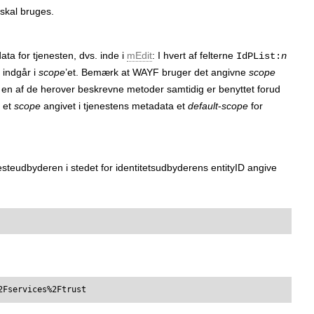
skal bruges.
ta for tjenesten, dvs. inde i
mEdit
: I hvert af felterne
IdPList:
n
 indgår i
scope
’et. Bemærk at WAYF bruger det angivne
scope
 en af de herover beskrevne metoder samtidig er benyttet forud
r et
scope
angivet i tjenestens metadata et
default
-
scope
for
esteudbyderen i stedet for identitetsudbyderens entityID angive
2Fservices%2Ftrust