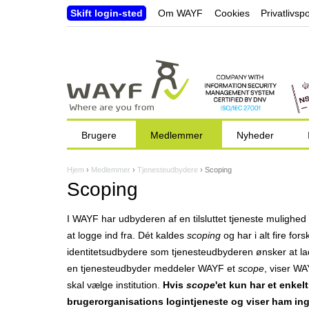
Skift login-sted
Om WAYF
Cookies
Privatlivspo
Brugere
Medlemmer
Nyheder
Hjem
›
Medlemmer
›
Tjenesteudbydere
›
Scoping
D
Scoping
u
I WAYF har udbyderen af en tilsluttet tjeneste mulighed
e
at logge ind fra. Dét kaldes
scoping
og har i alt fire fo
r
identitetsudbydere som tjenesteudbyderen ønsker at l
en tjenesteudbyder meddeler WAYF et
scope
, viser WA
h
skal vælge institution.
Hvis
scope
'et kun har et enkel
e
brugerorganisations logintjeneste og viser ham inge