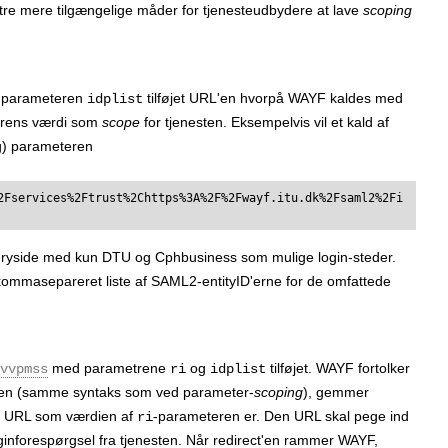
 tre mere tilgængelige måder for tjenesteudbydere at lave
scoping
d parameteren
tilføjet URL'en hvorpå WAYF kaldes med
idplist
erens værdi som
scope
for tjenesten. Eksempelvis vil et kald af
g) parameteren
2Fservices%2Ftrust%2Chttps%3A%2F%2Fwayf.itu.dk%2Fsaml2%2Fi
overyside med kun DTU og Cphbusiness som mulige login-steder.
ommasepareret liste af SAML2-entityID'erne for de omfattede
med parametrene
og
tilføjet. WAYF fortolker
vvpmss
ri
idplist
ten (samme syntaks som ved parameter-
scoping
), gemmer
den URL som værdien af
-parameteren er. Den URL skal pege ind
ri
gin­forespørgsel fra tjenesten. Når redirect'en rammer WAYF,