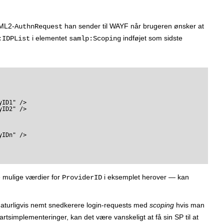
AML2-
han sender til WAYF når brugeren ønsker at
AuthnRequest
i elementet
indføjet som sidste
:IDPList
samlp:Scoping
e mulige værdier for
i eksemplet herover — kan
ProviderID
aturligvis nemt snedkerere login-requests med
scoping
hvis man
rtsimplementeringer, kan det være vanskeligt at få sin SP til at