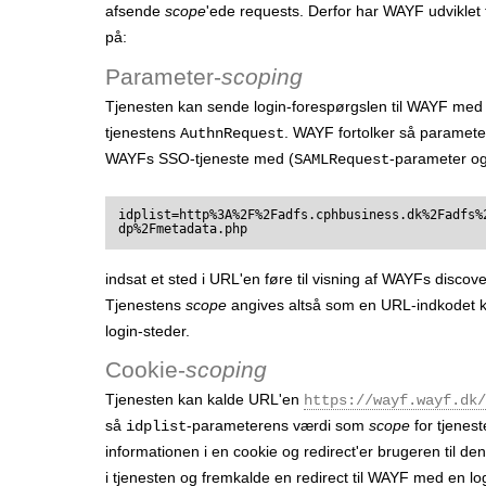
afsende
scope
'ede requests. Derfor har WAYF udviklet
på:
Parameter-
scoping
Tjenesten kan sende login-forespørgslen til WAYF me
tjenestens
. WAYF fortolker så paramet
AuthnRequest
WAYFs SSO-tjeneste med (
-parameter o
SAMLRequest
idplist=http%3A%2F%2Fadfs.cphbusiness.dk%2Fadfs%
dp%2Fmetadata.php
indsat et sted i URL'en føre til visning af WAYFs disc
Tjenestens
scope
angives altså som en URL-indkodet k
login-steder.
Cookie-
scoping
Tjenesten kan kalde URL'en
https://wayf.wayf.dk/
så
-parameterens værdi som
scope
for tjenes
idplist
informationen i en cookie og redirect'er brugeren til 
i tjenesten og fremkalde en redirect til WAYF med en lo