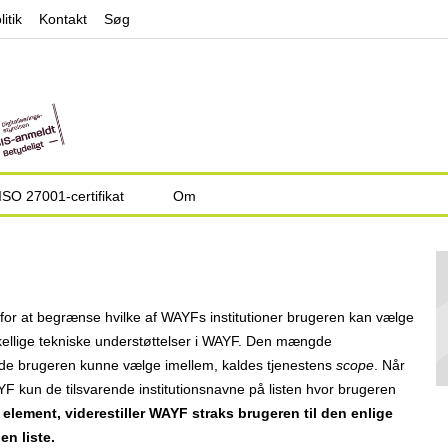
Jump to navigation
litik
Kontakt
Søg
ISO 27001-certifikat
Om
 for at begrænse hvilke af WAYFs institutioner brugeren kan vælge
rskellige tekniske understøttelser i WAYF. Den mængde
ade brugeren kunne vælge imellem, kaldes tjenestens
scope
. Når
YF kun de tilsvarende institutionsnavne på listen hvor brugeren
t element, viderestiller WAYF straks brugeren til den enlige
n liste.