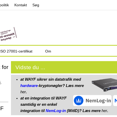
Jump to navigation
politik
Kontakt
Søg
ISO 27001-certifikat
Om
 for
Vidste du ...
at WAYF sikrer sin datatrafik med
j,
hardware
-kryptonøgler? Læs mere
her
.
at en integration til WAYF
samtidig er en enkel
YF
integration til
NemLog‑in
(MitID)? Læs mere
her
.