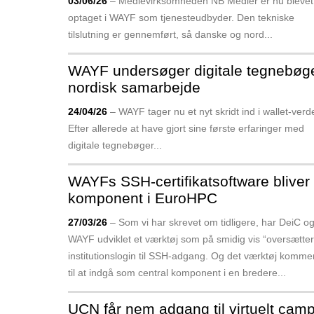
03/06/26
– Medie­virksomheden NB Medier er nu blevet
optaget i WAYF som tjeneste­udbyder. Den tekniske
tilslutning er gennemført, så danske og nord­...
WAYF undersøger digitale tegnebøge
nordisk samarbejde
24/04/26
– WAYF tager nu et nyt skridt ind i wallet-ver
Efter allerede at have gjort sine første erfaringer med
digitale tegne­bøger...
WAYFs SSH-certifikatsoftware bliver
komponent i EuroHPC
27/03/26
– Som vi har skrevet om tidligere, har DeiC o
WAYF udviklet et værktøj som på smidig vis “oversætter
institutions­login til SSH-adgang. Og det værktøj komme
til at indgå som central komponent i en bredere...
UCN får nem adgang til virtuelt cam