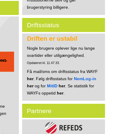
brugerstyring billigere.
Driftsstatus
Driften er ustabil
Nogle brugere oplever lige nu lange
svartider eller utilgængelighed.
Opdateret kl. 11.47.33.
Få mail/sms om driftsstatus fra WAYF
her
. Følg driftsstatus for
NemLog-in
her
og for
MitID
her
. Se statistik for
WAYFs oppetid
her
.
rne
Partnere
ogen