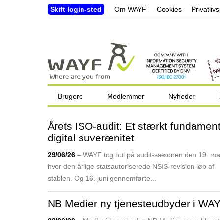
Skift login-sted
Om WAYF
Cookies
Privatlivs
Brugere
Medlemmer
Nyheder
Årets ISO-audit: Et stærkt fundament
digital suverænitet
29/06/26
– WAYF tog hul på audit-sæsonen den 19. ma
hvor den årlige stats­autoriserede NSIS-revision løb af
stablen. Og 16. juni gennem­førte...
NB Medier ny tjenesteudbyder i WA