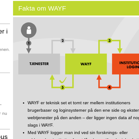
Fakta om WAYF
r i
denen.
g
WAYF er teknisk set et tomt rør mellem institutioners
”
brugerbaser og login­systemer på den ene side og ekste
r nu
webtjenester på den anden – der ligger ingen data af n
slags i WAYF.
Med WAYF logger man ind ved sin forsknings- eller
pus