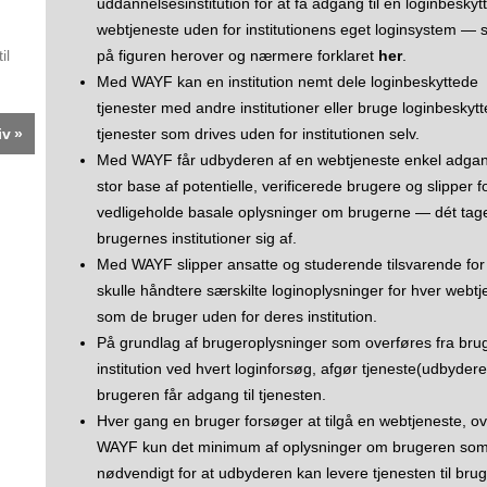
uddannelsesinstitution for at få adgang til en login­beskyt
webtjeneste uden for institutionens eget loginsystem — 
il
på figuren herover og nærmere forklaret
her
.
Med WAYF kan en institution nemt dele login­beskyttede
tjenester med andre institutioner eller bruge login­beskyt
iv
tjenester som drives uden for institutionen selv.
Med WAYF får udbyderen af en webtjeneste enkel adgang
stor base af potentielle, verificerede brugere og slipper f
vedligeholde basale oplysninger om brugerne — dét tag
brugernes institutioner sig af.
Med WAYF slipper ansatte og studerende tilsvarende for
skulle håndtere særskilte login­­oplysninger for hver webt
som de bruger uden for deres institution.
På grundlag af brugeroplysninger som overføres fra bru
institution ved hvert loginforsøg, afgør tjeneste(udbyder
brugeren får adgang til tjenesten.
Hver gang en bruger forsøger at tilgå en webtjeneste, ov
WAYF kun det minimum af oplysninger om brugeren som
nødvendigt for at udbyderen kan levere tjenesten til bru