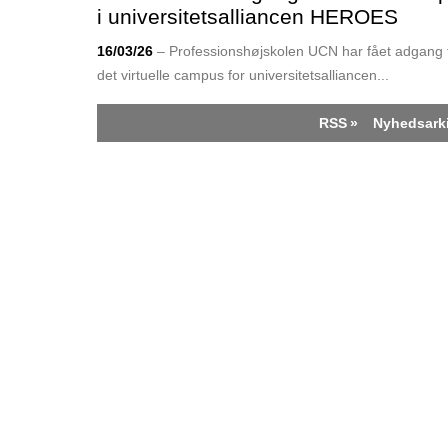
i universitetsalliancen HEROES
16/03/26
– Professionshøjskolen UCN har fået adgang t
det virtuelle campus for universitets­alliancen...
RSS
Nyhedsark