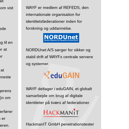
tet
WAYF er medlem af REFEDS, den
som vist
internationale organisation for
identitetsføderationer inden for
forskning og uddannelse.
tede
 til en
or at
NORDUnet A/S sørger for sikker og
er
stabil drift af WAYFs centrale servere
og systemer.
 at
jeneste
WAYF deltager i eduGAIN, et globalt
gerens
samarbejde om brug af digitale
e)n om
identiteter på tværs af føderationer.
erfører
 er
HackmanIT GmbH penetrationstester
geren.