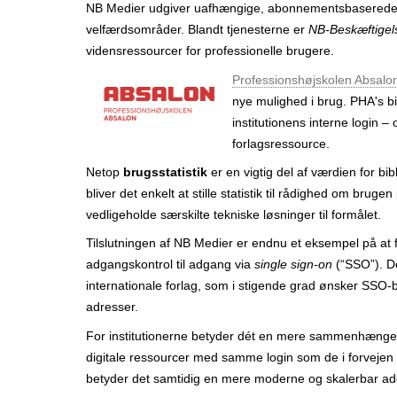
NB Medier udgiver uafhængige, abonnements­baserede ni
r
velfærdsområder. Blandt tjenesterne er
NB-Beskæftigel
vidensressourcer for professionelle brugere.
Professionshøjskolen Absalo
nye mulighed i brug. PHA's bi
institutionens interne login –
forlags­ressource.
Netop
brugs­statistik
er en vigtig del af værdien for bi
bliver det enkelt at stille statistik til rådighed om bruge
vedligeholde særskilte tekniske løsninger til formålet.
Tilslutningen af NB Medier er endnu et eksempel på at f
adgangs­kontrol til adgang via
single sign-on
(“SSO”). De
internationale forlag, som i stigende grad ønsker SSO-
adresser.
For institutionerne betyder dét en mere sammen­hængen
digitale ressourcer med samme login som de i forvejen b
betyder det samtidig en mere moderne og skalerbar ad