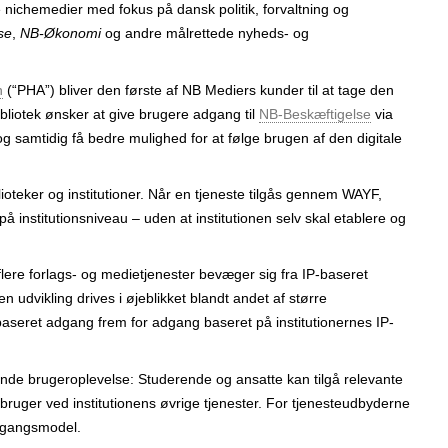
che­medier med fokus på dansk politik, forvaltning og
se
,
NB-Økonomi
og andre målrettede nyheds- og
n
(“PHA”) bliver den første af NB Mediers kunder til at tage den
bliotek ønsker at give brugere adgang til
NB-Beskæftigelse
via
 og samtidig få bedre mulighed for at følge brugen af den digitale
blioteker og institutioner. Når en tjeneste tilgås gennem WAYF,
n på institutions­niveau – uden at institutionen selv skal etablere og
lere forlags- og medie­tjenester bevæger sig fra IP-baseret
n udvikling drives i øjeblikket blandt andet af større
baseret adgang frem for adgang baseret på institutionernes IP-
de bruger­oplevelse: Studerende og ansatte kan tilgå relevante
ruger ved institutionens øvrige tjenester. For tjeneste­udbyderne
gangs­model.