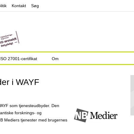
Jump to navigation
litik
Kontakt
Søg
ISO 27001-certifikat
Om
der i WAYF
WAYF som tjeneste­udbyder. Den
lantiske forsknings- og
 NB Mediers tjenester med brugernes