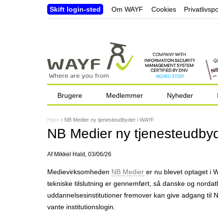
Skift login-sted
Om WAYF
Cookies
Privatlivspo
Brugere
Medlemmer
Nyheder
Hjem
›
NB Medier ny tjenesteudbyder i WAYF
D
NB Medier ny tjenesteudby
u
Af
Mikkel Hald
, 03/06/26
e
Medie­virksomheden
NB Medier
er nu blevet optaget i 
r
tekniske tilslutning er gennemført, så danske og nord­at
h
uddannelses­institutioner fremover kan give adgang til
vante institutions­login.
e