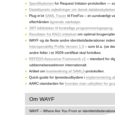
r
Specifikationen
for Request Initiator-protokollen — 
Datatilsynets vejledninger om dansk databeskyttelse
Plug-in'et
SAML Tracer
til FireFox – et uundværligt v
efterhånden
lignende værktøjer
.
JWT-biblioteker til forskellige programmeringssprog
.
Resultater fra RA21-initiativet
om optimal brugeropleve
WAYF og de fleste andre identitetsføderationer inde
Interoperability Profile Version 1.0
– som bl.a. (se den
andre felter i et X509-certifikat skal fortolkes.
REFEDS Assurance Framework v2
– standard for dig
uddannelsessektoren internationalt.
Artikel om
kvantesikring af SAML2
-protokollen.
Quick-guide for tjenesteudbydere i
implementering a
AARC-standarden for
hvordan man udtrykker for grup
Om WAYF
WAYF – Where Are You From er identitetsføderatione