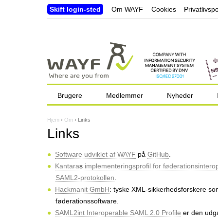
Skift login-sted
Om WAYF
Cookies
Privatlivspo
Brugere
Medlemmer
Nyheder
Hjem
›
Om
›
Links
D
Links
u
Software udviklet af WAYF
på
GitHub
.
e
Kantara
s
implementeringsprofil for føderationsinterop
r
SAML2-protokollen
.
Hackmanit GmbH
: tyske XML-sikkerhedsforskere so
h
føderationssoftware.
e
SAML2int Interoperable SAML 2.0 Profile
er den udg