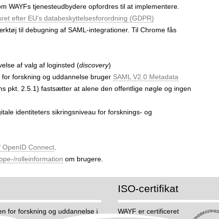
som WAYFs tjenesteudbydere opfordres til at implementere.
sret efter EU's databeskyttelsesforordning (GDPR)
ærktøj til debugning af SAML-integrationer. Til Chrome fås
lse af valg af login­sted (
discovery
)
n for forskning og uddannelse bruger
SAML V2.0 Metadata
s pkt. 2.5.1) fastsætter at alene den offentlige nøgle og ingen
itale identiteters sikringsniveau for forsknings- og
f OpenID Connect
.
pe-/rolleinformation
om brugere.
ISO-certifikat
n for forskning og uddannelse i
WAYF er certificeret