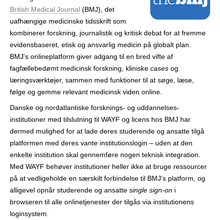
r
British Medical Journal
(BMJ), det
uafhængige medicinske tidsskrift som
kombinerer forskning, journalistik og kritisk debat for at fremme
evidensbaseret, etisk og ansvarlig medicin på globalt plan.
BMJ's online­platform giver adgang til en bred vifte af
fagfællebedømt medicinsk forskning, kliniske
cases
og
læringsværktøjer, sammen med funktioner til at søge, læse,
følge og gemme relevant medicinsk viden online.
Danske og nord­atlantiske forsknings- og uddannelses­
institutioner med tilslutning til WAYF og licens hos BMJ har
dermed mulighed for at lade deres studerende og ansatte tilgå
platformen med deres vante institutions­login – uden at den
enkelte institution skal gennemføre nogen teknisk integration.
Med WAYF behøver institutioner heller ikke at bruge ressourcer
på at vedligeholde en særskilt forbindelse til BMJ's platform, og
alligevel opnår studerende og ansatte
single sign-on
i
browseren til alle online­tjenester der tilgås via institutionens
login­system.