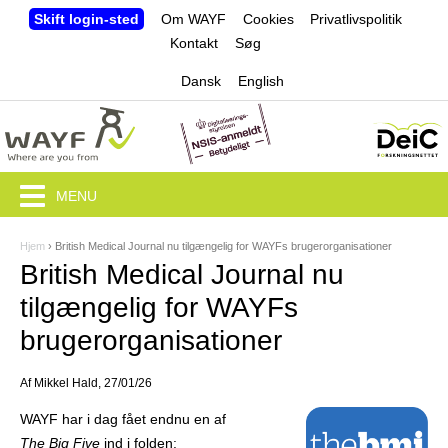
Jump to navigation
Skift login-sted
Om WAYF
Cookies
Privatlivspolitik
Kontakt
Søg
Dansk
English
MENU
Hjem
›
British Medical Journal nu tilgængelig for WAYFs brugerorganisationer
D
British Medical Journal nu
u
tilgængelig for WAYFs
e
brugerorganisationer
r
Af
Mikkel Hald
, 27/01/26
h
WAYF har i dag fået endnu en af
e
The Big Five
ind i folden: