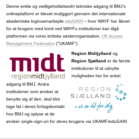
Denne enkle og vedligeholdelsesfri tekniske adgang til BMJ's
online­platform er blevet muliggjort gennem det internationale
akademiske login­samarbejde
eduGAIN
– hvor WAYF har åbnet
for at brugere med konti ved WAYFs institutioner kan tilgå
platformen via vores britiske søster­organisation,
UK Access
Management Federation
("UKAMF").
Region Midtjylland
og
Region Sjælland
er de første
institutioner til at udnytte
muligheden her for enkel
adgang til BMJ. Andre
institutioner som ønsker at
benytte sig af den, skal blot
tage fat i deres forlags­kontakt
hos BMJ og oplyse at de
ønsker
single-sign-on
for deres brugere via UKAMF/eduGAIN.