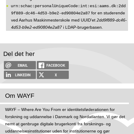
urn:schac:personalUniqueCode:int:esi:aams.dk:2dd
for en studerende
9f889-dc46-4d53-b9e2-ed90804e2a87
ved Aarhus Maskinmesterskole med UUID'et
2dd9f889-dc46-
4d53-b9e2-ed90804e2a87
i LDAP-brugerbasen.
Del det her
EMAIL
FACEBOOK
LINKEDIN
X
Om WAYF
WAYF – Where Are You From er identitetsføderationen for
forskning og uddannelse i Danmark og Nordatlanten. Vi gør det
nemt at genbruge digitale brugerkonti fra forsknings- og
uddannelsesinstitutioner uden for institutionerne og gør