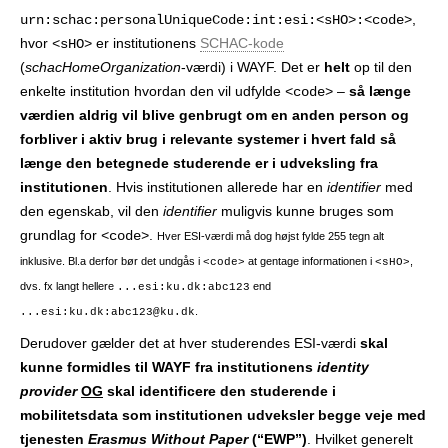
,
urn:schac:personalUniqueCode:int:esi:<sHO>:<code>
hvor
er institutionens
SCHAC-kode
<sHO>
(
schacHomeOrganization
-værdi) i WAYF. Det er
helt
op til den
enkelte institution hvordan den vil udfylde
–
så længe
<code>
værdien aldrig vil blive genbrugt om en anden person og
forbliver i aktiv brug i relevante systemer i hvert fald så
længe den betegnede studerende er i udveksling fra
institutionen
. Hvis institutionen allerede har en
identifier
med
den egenskab, vil den
identifier
muligvis kunne bruges som
grundlag for
.
<code>
Hver ESI-værdi må dog højst fylde 255 tegn alt
inklusive. Bl.a derfor bør det undgås i
at gentage informationen i
,
<code>
<sHO>
dvs. fx langt hellere
end
...esi:ku.dk:abc123
.
...esi:ku.dk:abc123@ku.dk
Derudover gælder det at hver studerendes ESI-værdi
skal
kunne formidles til WAYF fra institutionens
identity
provider
OG
skal identificere den studerende i
mobilitetsdata som institutionen udveksler begge veje med
tjenesten
Erasmus Without Paper
(“EWP”)
. Hvilket generelt