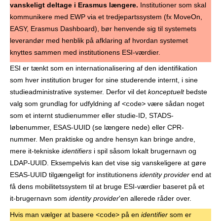
vanskeligt deltage i Erasmus længere.
Institutioner som skal
kommunikere med EWP via et tredjepartssystem (fx MoveOn,
EASY, Erasmus Dashboard), bør henvende sig til systemets
leverandør med henblik på afklaring af hvordan systemet
knyttes sammen med institutionens ESI-værdier.
ESI er tænkt som en internationalisering af den identifikation
som hver institution bruger for sine studerende internt, i sine
studieadministrative systemer. Derfor vil det
konceptuelt
bedste
valg som grundlag for udfyldning af
være sådan noget
<code>
som et internt studienummer eller studie-ID, STADS-
løbenummer, ESAS-UUID (se længere nede) eller CPR-
nummer. Men praktiske og andre hensyn kan bringe andre,
mere it-tekniske
identifiers
i spil såsom lokalt brugernavn og
LDAP-UUID. Eksempelvis kan det vise sig vanskeligere at gøre
ESAS-UUID tilgængeligt for institutionens
identity provider
end at
få dens mobilitetssystem til at bruge ESI-værdier baseret på et
it-brugernavn som
identity provider
'en allerede råder over.
Hvis man vælger at basere
på en
identifier
som er
<code>