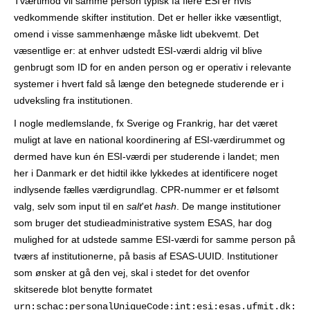
Tværtimod vil samme person typisk få flere ESI'er hvis
vedkommende skifter institution. Det er heller ikke væsentligt,
omend i visse sammenhænge måske lidt ubekvemt. Det
væsentlige er: at enhver udstedt ESI-værdi aldrig vil blive
genbrugt som ID for en anden person og er operativ i relevante
systemer i hvert fald så længe den betegnede studerende er i
udveksling fra institutionen.
I nogle medlemslande, fx Sverige og Frankrig, har det været
muligt at lave en national koordinering af ESI-værdirummet og
dermed have kun én ESI-værdi per studerende i landet; men
her i Danmark er det hidtil ikke lykkedes at identificere noget
indlysende fælles værdigrundlag. CPR-nummer er et følsomt
valg, selv som input til en
salt
'et
hash
. De mange institutioner
som bruger det studieadministrative system ESAS, har dog
mulighed for at udstede samme ESI-værdi for samme person på
tværs af institutionerne, på basis af ESAS-UUID. Institutioner
som ønsker at gå den vej, skal i stedet for det ovenfor
skitserede blot benytte formatet
urn:schac:personalUniqueCode:int:esi:esas.ufmit.dk: