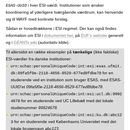
i hver ESI-værdi. Institutioner som ønsker
ESAS-UUID
koordinering af yderligere tværgående værdirum, kan henvende
sig til WAYF med konkrete forslag.
Sådan er hovedtrækkene i ESI-regimet. Der kan også findes
information om ESI i
dokumentet her
, på
EUF's website
generelt
og i
GÉANTs wiki
(autoritativ kilde).
Til allersidst en række eksempler på
tænkelige
(ikke faktiske)
ESI-værdier fra danske institutioner:
urn:schac:personalUniqueCode:int:esi:esas.ufmit.
for en
dk:09fa5f0e-2118-4656-8529-677ed8fdbe78
studerende ved en institution som bruger ESAS, med ESAS-
UUID'et
09fa5f0e-2118-4656-8529-677ed8fdbe78
.
urn:schac:personalUniqueCode:int:esi:ucl.dk:9992
for en studerende ved UC Lillebælt med det lokale
4678
studienummer
99924678
.
urn:schac:personalUniqueCode:int:esi:ku.dk:abc12
for en studerende ved Københavns Universitet med det
3
lokale brugernavn
abc123
.