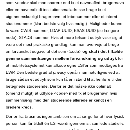
som
skal man snarere end fx et navneafledt brugernavn
<code>
eller en navneafledt institutionsmailadresse bruge fx et
uigennemskueligt brugernavn, et løbenummer eller et internt
studienummer (klart bedste valg hvis muligt). Muligheder kunne
fx være CWIS-nummer, LDAP-UUID, ESAS-UUID (se længere
nede), STADS-nummer. Hvis et mere følsomt udtryk viser sig at
være det mest praktiske grundlag, kan man overveje at bruge
en forvansket udgave af det som
og skal i det tilfælde
<code>
gemme sammenhængen mellem forvanskning og udtryk
for
at mobilitetssystemet kan afkode egne ESI'er som modtages fra
EWP. Den bedste grad af
privacy
opnår man naturligvis ved at
bruge sådan et udtryk som kun få er i stand til at henføre til den
betegnede studerende. Derfor er det måske ikke optimalt
(omend muligt) at udfylde
med fx et brugernavn hvis
<code>
sammenhæng med den studerende allerede er kendt i en
bredere kreds.
Der er fra Erasmus ingen ambition om at sørge for at hver fysisk
person kun får tildelt én ESI-værdi igennem sit samlede studieliv.