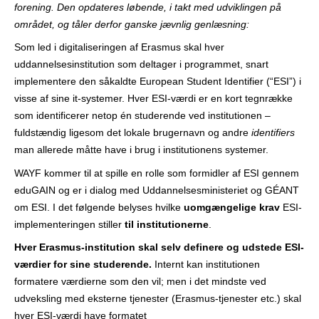
forening. Den opdateres løbende, i takt med udviklingen på
r
området, og tåler derfor ganske jævnlig genlæsning:
Som led i digitaliseringen af Erasmus skal hver
uddannelsesinstitution som deltager i programmet, snart
implementere den såkaldte European Student Identifier (“ESI”) i
visse af sine it-systemer. Hver ESI-værdi er en kort tegnrække
som identificerer netop én studerende ved institutionen –
fuldstændig ligesom det lokale brugernavn og andre
identifiers
man allerede måtte have i brug i institutionens systemer.
WAYF kommer til at spille en rolle som formidler af ESI gennem
eduGAIN og er i dialog med Uddannelsesministeriet og GÉANT
om ESI. I det følgende belyses hvilke
uomgængelige krav
ESI-
implementeringen stiller
til institutionerne
.
Hver Erasmus-institution skal selv definere og udstede ESI-
værdier for sine studerende.
Internt kan institutionen
formatere værdierne som den vil; men i det mindste ved
udveksling med eksterne tjenester (Erasmus-tjenester etc.) skal
hver ESI-værdi have formatet