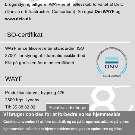
brugerstyring billigere. WAYF er et fællesskab forvaltet af DeiC
(Danish e-Infrastructure Consortium). Se også
Om WAYF
og
www.deic.dk
.
ISO-certifikat
WAYF er certificeret efter standarden ISO
27001 for styring af informations­sikker­hed.
Klik på grafikken for at se certifikatet.
WAYF
Produktionstorvet, bygning 426
2800 Kgs. Lyngby
Tlf: 35 88 82 02
Privatlivsindstillinger
Mail:
sekretariat@wayf.dk
Vi bruger cookies for at forbedre vores hjemmeside
Cookies anvendes til at føre statistik og se på brugernes adfærd på vores
CVR: 30 06 09 46
hjemmeside, således at hjemmesidens design kan optimeres og blive
EAN: 5798000430723