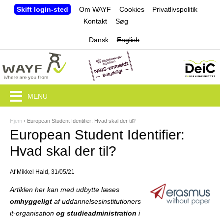
Jump to navigation
Skift login-sted
Om WAYF
Cookies
Privatlivspolitik
Kontakt
Søg
Dansk
English
MENU
Hjem
›
European Student Identifier: Hvad skal der til?
D
European Student Identifier:
u
Hvad skal der til?
e
Af
Mikkel Hald
, 31/05/21
r
Artiklen her kan med udbytte læses
h
omhyggeligt
af uddannelsesinstitutioners
e
it-organisation
og studieadministration
i