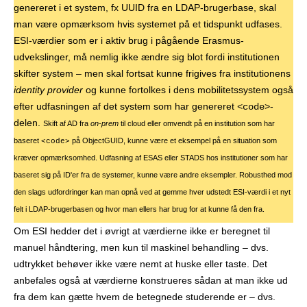
genereret i et system, fx UUID fra en LDAP-brugerbase, skal
man være opmærksom hvis systemet på et tidspunkt udfases.
ESI-værdier som er i aktiv brug i pågående Erasmus-
udvekslinger, må nemlig ikke ændre sig blot fordi institutionen
skifter system – men skal fortsat kunne frigives fra institutionens
identity provider
og kunne fortolkes i dens mobilitetssystem også
efter udfasningen af det system som har genereret
-
<code>
delen.
Skift af AD fra
on-prem
til cloud eller omvendt på en institution som har
baseret
på ObjectGUID, kunne være et eksempel på en situation som
<code>
kræver opmærksomhed. Udfasning af ESAS eller STADS hos institutioner som har
baseret sig på ID'er fra de systemer, kunne være andre eksempler. Robusthed mod
den slags udfordringer kan man opnå ved at gemme hver udstedt ESI-værdi i et nyt
felt i LDAP-brugerbasen og hvor man ellers har brug for at kunne få den fra.
Om ESI hedder det i øvrigt at værdierne ikke er beregnet til
manuel håndtering, men kun til maskinel behandling – dvs.
udtrykket behøver ikke være nemt at huske eller taste. Det
anbefales også at værdierne konstrueres sådan at man ikke ud
fra dem kan gætte hvem de betegnede studerende er – dvs.