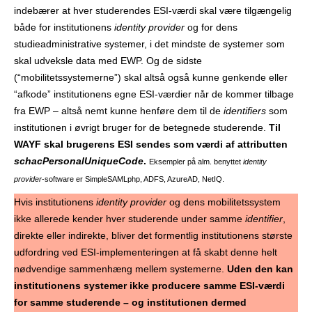
indebærer at hver studerendes ESI-værdi skal være tilgængelig
både for institutionens
identity provider
og for dens
studieadministrative systemer, i det mindste de systemer som
skal udveksle data med EWP. Og de sidste
(“mobilitetssystemerne”) skal altså også kunne genkende eller
“afkode” institutionens egne ESI-værdier når de kommer tilbage
fra EWP – altså nemt kunne henføre dem til de
identifiers
som
institutionen i øvrigt bruger for de betegnede studerende.
Til
WAYF skal brugerens ESI sendes som værdi af attributten
schacPersonalUniqueCode
.
Eksempler på alm. benyttet
identity
provider
-software er SimpleSAMLphp, ADFS, AzureAD, NetIQ.
Hvis institutionens
identity provider
og dens mobilitetssystem
ikke allerede kender hver studerende under samme
identifier
,
direkte eller indirekte, bliver det formentlig institutionens største
udfordring ved ESI-implementeringen at få skabt denne helt
nødvendige sammenhæng mellem systemerne.
Uden den kan
institutionens systemer ikke producere samme ESI-værdi
for samme studerende – og institutionen dermed